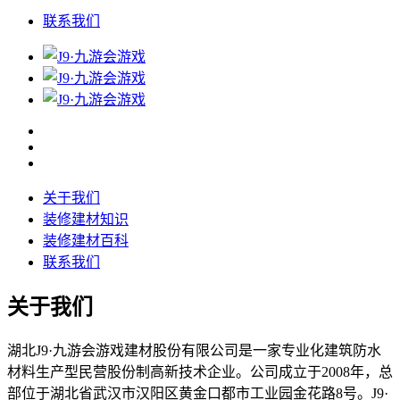
联系我们
关于我们
装修建材知识
装修建材百科
联系我们
关于我们
湖北J9·九游会游戏建材股份有限公司是一家专业化建筑防水
材料生产型民营股份制高新技术企业。公司成立于2008年，总
部位于湖北省武汉市汉阳区黄金口都市工业园金花路8号。J9·