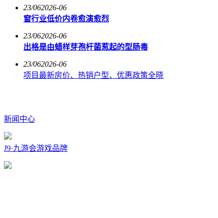
23
/06
2026-06
窗行业低价内卷愈演愈烈
23
/06
2026-06
出格是由蜡样芽孢杆菌惹起的型肠毒
23
/06
2026-06
项目最新房价、热销户型、优惠政策全晓
新闻中心
J9·九游会游戏品牌