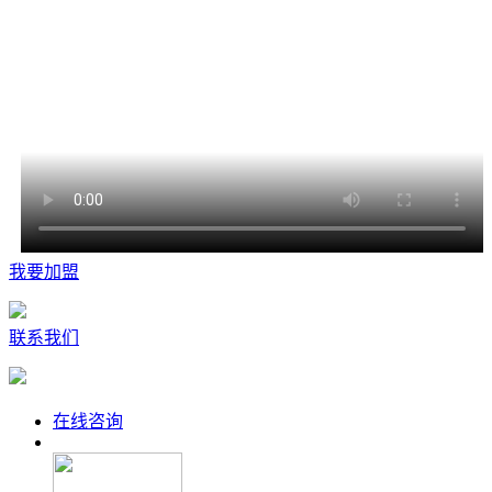
我要加盟
联系我们
在线咨询