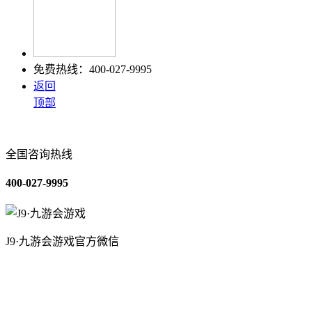
免费热线：400-027-9995
返回
顶部
全国咨询热线
400-027-9995
J9·九游会游戏官方微信
关于我们
装修建材知识