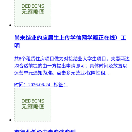
尚未结业的应届生上传学信网学籍正在线）工
明
共8个租赁住房项目做为对接结业大学生项目，夫妻两边
均合适前提的由一方提出申请即可；具体时间及放置以
运营单元通知为准。点击多元营业-保障性租...
时间：2026-06-24 标签：