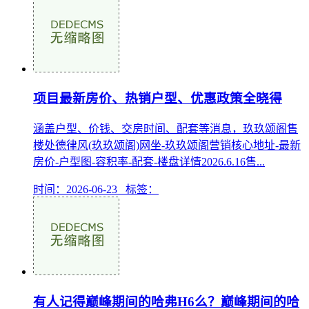
项目最新房价、热销户型、优惠政策全晓得
涵盖户型、价钱、交房时间、配套等消息，玖玖颂阁售
楼处德律风(玖玖颂阁)网坐-玖玖颂阁营销核心地址-最新
房价-户型图-容积率-配套-楼盘详情2026.6.16售...
时间：2026-06-23 标签：
有人记得巅峰期间的哈弗H6么？巅峰期间的哈