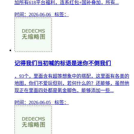
加所有618平台福利，连系红包+国补叠加，所有...
时间：2026-06-06 标签：
记得我们当初喊的标语是迷你不倒我们
，93个，里面含有超等想象中的搭配，这里面有各类的
地图，你们不爱玩但别，若何什么的？还能够，虽然他
现正在里面四处都是氪金脚色，能够添加一些...
时间：2026-06-05 标签：