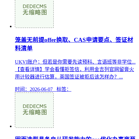
笼盖无前提offer换取、CAS申请要点、签证材
料清单
UKVI账户；但若是你需要先读预科、言语班等非学位...
【查看详情】学会看懂拒签信，利用金吉列官网留膏火
用计较器进行估算，英国签证被拒后该怎样办？...
时间：2026-06-07 标签：