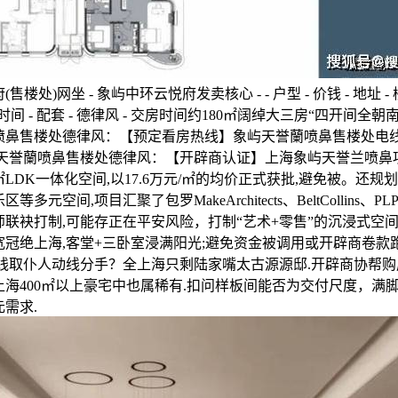
楼处)网坐 - 象屿中环云悦府发卖核心 - - 户型 - 价钱 - 地址 - 
交房时间 - 配套 - 德律风 - 交房时间约180㎡阔绰大三房“四开间全朝
喷鼻售楼处德律风：【预定看房热线】象屿天誉蘭喷鼻售楼处电
屿天誉蘭喷鼻售楼处德律风：【开辟商认证】上海象屿天誉兰喷鼻
㎡LDK一体化空间,以17.6万元/㎡的均价正式获批,避免被。还规
多元空间,项目汇聚了包罗MakeArchitects、BeltCollins、P
联袂打制,可能存正在平安风险，打制“艺术+零售”的沉浸式空间
宽冠绝上海,客堂+三卧室浸满阳光;避免资金被调用或开辟商卷款跑
动线取仆人动线分手？全上海只剩陆家嘴太古源源邸.开辟商协帮
上海400㎡以上豪宅中也属稀有.扣问样板间能否为交付尺度，满
需求.