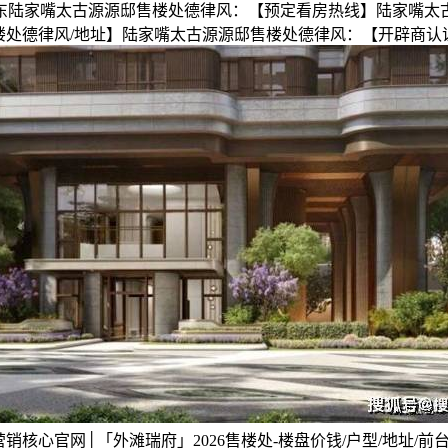
海浦东陆家嘴太古源源邸售楼处德律风：【预定看房热线】陆家嘴太
楼处德律风/地址】陆家嘴太古源源邸售楼处德律风：【开辟商认
销核心官网│「外滩瑞府」2026售楼处-楼盘价钱/户型/地址/前台德