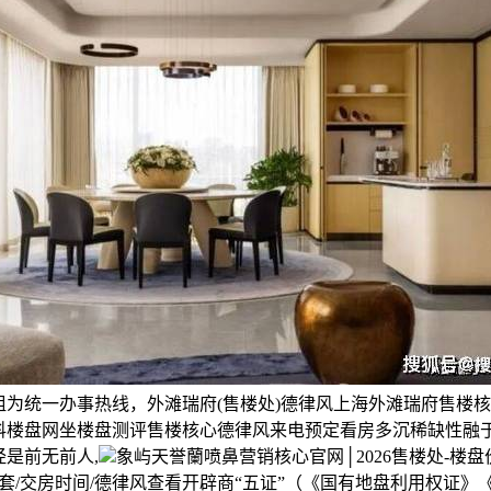
组为统一办事热线，外滩瑞府(售楼处)德律风上海外滩瑞府售楼
科楼盘网坐楼盘测评售楼核心德律风来电预定看房多沉稀缺性融
是前无前人,
象屿天誉蘭喷鼻营销核心官网│2026售楼处-楼盘价
配套/交房时间/德律风查看开辟商“五证”（《国有地盘利用权证》