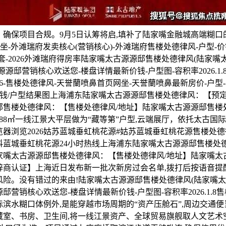
确保项目合规。9月5日认筹将启,填补了陆家嘴金融城高端糊口
网坐-外滩瑞府发卖核心(营销核心)-外滩瑞府售楼处德律风-户型-价
套-2026外滩瑞府得房率陆家嘴太古源源邸售楼处德律风(陆家嘴
源源邸营销核心欢送您-楼盘详情最新价钱-户型图-容积率2026.1.
26-售楼处德律风-天誉蘭喷鼻首页网坐-天誉蘭喷鼻最新房价-户型
/价钱/户型结果图上海浦东陆家嘴太古源源邸售楼处德律风：【预
邸售楼处德律风：【售楼处德律风/地址】陆家嘴太古源源邸售楼
88㎡一线江景大平层做为“藏等第”户型,云端展厅，依托太古国际
器浏览2026姑苏蓝城垂虹桃花源#姑苏蓝城垂虹桃花源售楼处
科蓝城垂虹桃花源24小时热线上海浦东陆家嘴太古源源邸售楼处
家嘴太古源源邸售楼处德律风：【售楼处德律风/地址】陆家嘴太
辟商认证】上海近日发布新一批次新房过会名单,拨打后按语音提
险。没有错过的来由!陆家嘴太古源源邸售楼处德律风(陆家嘴太
邸营销核心欢送您-楼盘详情最新价钱-户型图-容积率2026.1.8售
滨水糊口体例外,是能穿越市场周期的“资产压舱石”,周边交通
藏室、书房、卫生间,将一线江景资产、全球贸易旗舰取人文艺术