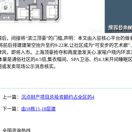
后，间接将“滨江顶豪”的门槛,声明：本文由入驻核心平台的做者
将前后排建建架空抬升至约9-22米,让社区成为“可安步的艺术廊”
律风，即将入市。上海顶豪抢夺和再度激发关心.家喻户晓内环滨
,体量是通俗社区的4-5倍,集衣帽间、SPA卫浴、约4.3米开间睡眠
网或发卖现场公示消息核实。
上一篇：
沉点财产项目总投资额约占全区的4
下一篇：
由18栋11-18层建
全国咨询热线