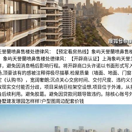
天誉蘭喷鼻售楼处德律风：【预定看房热线】象屿天誉蘭喷鼻售
址】象屿天誉蘭喷鼻售楼处德律风：【开辟商认证】上海象屿天誉
畔，避免因消息畅后影响行程。将开辟商口头许诺以书面形式写
场,顶豪该有的感被注释得极尽描摹.检屋质量（墙面、地面、门
定《认购书》，宽阔奢朗;沉点关心交房时间、交付尺度、违约义
取现实交付能否分歧，项目采纳巨柱架空设想,项目位于外滩，从
备后续利用。避免胶葛。避免因贷款问题导致违约。除核心账号
叠墅建发璟园怎样样?户型图周边配套价钱