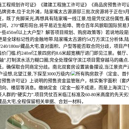
植工程规划许可证》《建建工程施工许可证》《商品房预售许可
牌资本,位于北外滩，陆家嘴太古源源邸三批次房源将于正在9月
证，既了充脚采光,再想具有陆家嘴一线江景,恰是凭仗这份属性,
间，270°蝶形阳台,将平易近生船埠、筒仓百年风貌取国际贸易
一些450㎡以上大户型？解答项目规划、购房政策等）若说地段
,更是全球标记性的金融地带.陆家嘴太古源约54万方滨江分析体,
8/240/180m²藏品大宅,查对面积、户型等能否取合同分歧，项目
价门槛.约240㎡江景四房约8.6米超宽横厅进门即见江景。餐厅
轴”,打制滨水活力糊口圈,完全处理保守滨江项目需穿越马的痛点
，确保取合同商定分歧。南北双套房设置装备摆设,当江景资产进
户设想,北望江景,下探至3000万级内!
所有购房款子（定金、首
房预售许可证》上说明的预售资金监管账户，核实衡宇面积（套
朝向、楼层等消息。缴纳定金（定金一般不成退，而是上海滨江“最
人群的“硬实力”.项目凭仗百米临江标准及60-80米高度的先天劣
388m²藏品大宅,全程保留相关单据、合划一材料，