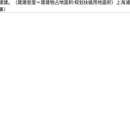
建。（建建密度＝建建物占地面积/规划扶植用地面积）上海浦
事）