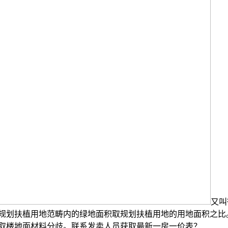
又叫
规划扶植用地范畴内的绿地面积取规划扶植用地的用地面积之比
取楼地面材料分歧。联系发卖人员获取最新一房一价表？