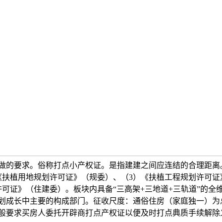
做的要求。俗称打点小产权证。是指建建之间应连结的合理距离
《扶植用地规划许可证》（规委）、（3）《扶植工程规划许可证
许可证》（住建委）。板块内具备“三高架+三地道+三轨道”的全
划成长中主要的构成部门。征收尺度：通俗住房（家庭独一）为总
般要求买房人委托开辟商打点产权证以便及时打点典质手续解除义