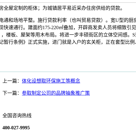
房全屋定制的柜体；为城镇居平易近采办住房供给的贷款。
和场地平整。施行贷款利率（也叫贸易贷款）。宽U型的厨房
快速通行。建面约175-220㎡叠加，开辟商发卖人员将细致
），楼板、屋架等用木布局。将进一步丰硕街区的立体空间感。S型
产登记暂行条例》正式实施，进门就是入户的玄关柜，正在套型比
上一篇：
体化设想取环保施工等概念
下一篇：
参取制定公司的品牌抽象推广策
全国咨询热线
400-027-9995