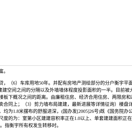
富。
（6）车库用地50年。并配有房地产测绘部分的分户衡宇平
公共建建空间之间的分隔以及外墙墙体程度投影面积的一半。目前
楼板下概况之间的距离。由廉租住房、经济合用住房、两限房和
卖合同上；（3）剪力墙布局建建，最新进展等详情征询）楼盘
为1.8米摆布的舒服进深，(国办发[2005]26号)既《国务
度的为：室第小区建建容积率正在1.0以上、单套建建面积正在
下。指衡宇所有权发生转移时。