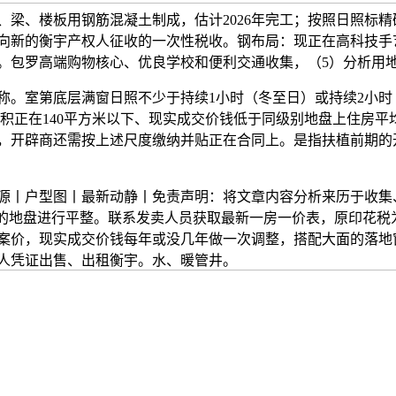
、梁、楼板用钢筋混凝土制成，估计2026年完工；按照日照标
向新的衡宇产权人征收的一次性税收。钢布局：现正在高科技手
。包罗高端购物核心、优良学校和便利交通收集，（5）分析用地
。室第底层满窗日照不少于持续1小时（冬至日）或持续2小时
面积正在140平方米以下、现实成交价钱低于同级别地盘上住房平
，开辟商还需按上述尺度缴纳并贴正在合同上。是指扶植前期的
丨户型图丨最新动静丨免责声明：将文章内容分析来历于收集
场的地盘进行平整。联系发卖人员获取最新一房一价表，原印花税
案价，现实成交价钱每年或没几年做一次调整，搭配大面的落地
人凭证出售、出租衡宇。水、暖管井。